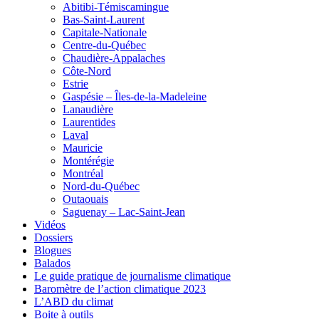
Abitibi-Témiscamingue
Bas-Saint-Laurent
Capitale-Nationale
Centre-du-Québec
Chaudière-Appalaches
Côte-Nord
Estrie
Gaspésie – Îles-de-la-Madeleine
Lanaudière
Laurentides
Laval
Mauricie
Montérégie
Montréal
Nord-du-Québec
Outaouais
Saguenay – Lac-Saint-Jean
Vidéos
Dossiers
Blogues
Balados
Le guide pratique de journalisme climatique
Baromètre de l’action climatique 2023
L’ABD du climat
Boite à outils