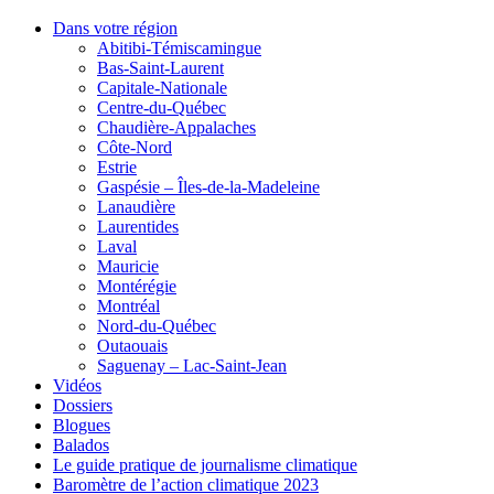
Dans votre région
Abitibi-Témiscamingue
Bas-Saint-Laurent
Capitale-Nationale
Centre-du-Québec
Chaudière-Appalaches
Côte-Nord
Estrie
Gaspésie – Îles-de-la-Madeleine
Lanaudière
Laurentides
Laval
Mauricie
Montérégie
Montréal
Nord-du-Québec
Outaouais
Saguenay – Lac-Saint-Jean
Vidéos
Dossiers
Blogues
Balados
Le guide pratique de journalisme climatique
Baromètre de l’action climatique 2023