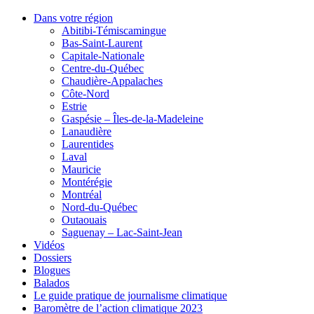
Dans votre région
Abitibi-Témiscamingue
Bas-Saint-Laurent
Capitale-Nationale
Centre-du-Québec
Chaudière-Appalaches
Côte-Nord
Estrie
Gaspésie – Îles-de-la-Madeleine
Lanaudière
Laurentides
Laval
Mauricie
Montérégie
Montréal
Nord-du-Québec
Outaouais
Saguenay – Lac-Saint-Jean
Vidéos
Dossiers
Blogues
Balados
Le guide pratique de journalisme climatique
Baromètre de l’action climatique 2023