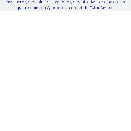
inspirantes, des solutions pratiques, des initiatives originales aux
quatre coins du Québec. Un projet de Futur Simple,
coopérative de solidarité à but non lucratif.
À propos
Notre équipe
Nos partenaires
Plan du site
Proposer projet
Politique de confidentialité
© Unpointcinq 2026