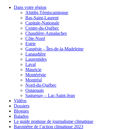
Dans votre région
Abitibi-Témiscamingue
Bas-Saint-Laurent
Capitale-Nationale
Centre-du-Québec
Chaudière-Appalaches
Côte-Nord
Estrie
Gaspésie – Îles-de-la-Madeleine
Lanaudière
Laurentides
Laval
Mauricie
Montérégie
Montréal
Nord-du-Québec
Outaouais
Saguenay – Lac-Saint-Jean
Vidéos
Dossiers
Blogues
Balados
Le guide pratique de journalisme climatique
Baromètre de l’action climatique 2023