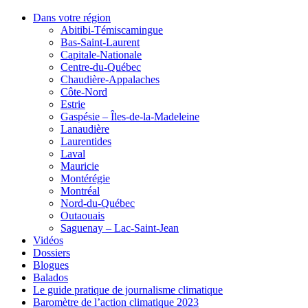
Dans votre région
Abitibi-Témiscamingue
Bas-Saint-Laurent
Capitale-Nationale
Centre-du-Québec
Chaudière-Appalaches
Côte-Nord
Estrie
Gaspésie – Îles-de-la-Madeleine
Lanaudière
Laurentides
Laval
Mauricie
Montérégie
Montréal
Nord-du-Québec
Outaouais
Saguenay – Lac-Saint-Jean
Vidéos
Dossiers
Blogues
Balados
Le guide pratique de journalisme climatique
Baromètre de l’action climatique 2023