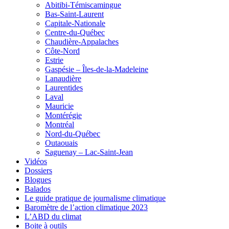
Abitibi-Témiscamingue
Bas-Saint-Laurent
Capitale-Nationale
Centre-du-Québec
Chaudière-Appalaches
Côte-Nord
Estrie
Gaspésie – Îles-de-la-Madeleine
Lanaudière
Laurentides
Laval
Mauricie
Montérégie
Montréal
Nord-du-Québec
Outaouais
Saguenay – Lac-Saint-Jean
Vidéos
Dossiers
Blogues
Balados
Le guide pratique de journalisme climatique
Baromètre de l’action climatique 2023
L’ABD du climat
Boite à outils