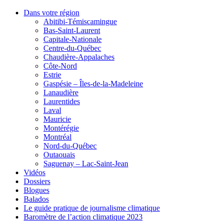
Dans votre région
Abitibi-Témiscamingue
Bas-Saint-Laurent
Capitale-Nationale
Centre-du-Québec
Chaudière-Appalaches
Côte-Nord
Estrie
Gaspésie – Îles-de-la-Madeleine
Lanaudière
Laurentides
Laval
Mauricie
Montérégie
Montréal
Nord-du-Québec
Outaouais
Saguenay – Lac-Saint-Jean
Vidéos
Dossiers
Blogues
Balados
Le guide pratique de journalisme climatique
Baromètre de l’action climatique 2023