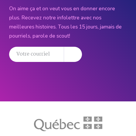
On aime ça et on veut vous en donner encore
plus. Recevez notre infolettre avec nos
meilleures histoires. Tous les 15 jours, jamais de
pourriels, parole de scout!