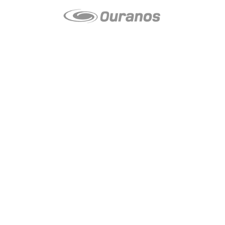
LE média de l'action climatique au Québec. Des histoires
inspirantes, des solutions pratiques, des initiatives originales aux
quatre coins du Québec. Un projet de Futur Simple,
coopérative de solidarité à but non lucratif.
À propos
Notre équipe
Nos partenaires