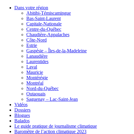
Dans votre région
Abitibi-Témiscamingue
Bas-Saint-Laurent
Capitale-Nationale
Centre-du-Québec
Chaudière-Appalaches
Côte-Nord
Estrie
Gaspésie – Îles-de-la-Madeleine
Lanaudière
Laurentides
Laval
Mauricie
Montérégie
Montréal
Nord-du-Québec
Outaouais
Saguenay – Lac-Saint-Jean
Vidéos
Dossiers
Blogues
Balados
Le guide pratique de journalisme climatique
Baromètre de l’action climatique 2023