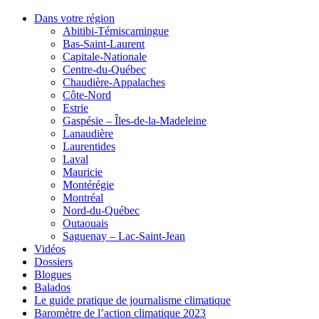
Dans votre région
Abitibi-Témiscamingue
Bas-Saint-Laurent
Capitale-Nationale
Centre-du-Québec
Chaudière-Appalaches
Côte-Nord
Estrie
Gaspésie – Îles-de-la-Madeleine
Lanaudière
Laurentides
Laval
Mauricie
Montérégie
Montréal
Nord-du-Québec
Outaouais
Saguenay – Lac-Saint-Jean
Vidéos
Dossiers
Blogues
Balados
Le guide pratique de journalisme climatique
Baromètre de l’action climatique 2023