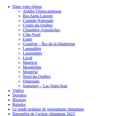
Dans votre région
Abitibi-Témiscamingue
Bas-Saint-Laurent
Capitale-Nationale
Centre-du-Québec
Chaudière-Appalaches
Côte-Nord
Estrie
Gaspésie – Îles-de-la-Madeleine
Lanaudière
Laurentides
Laval
Mauricie
Montérégie
Montréal
Nord-du-Québec
Outaouais
Saguenay – Lac-Saint-Jean
Vidéos
Dossiers
Blogues
Balados
Le guide pratique de journalisme climatique
Baromètre de l’action climatique 2023