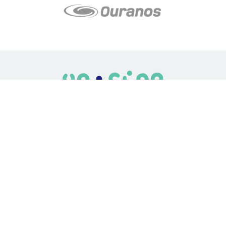
LE média de l'action climatique au Québec. Des histoires
inspirantes, des solutions pratiques, des initiatives originales aux
quatre coins du Québec. Un projet de Futur Simple,
coopérative de solidarité à but non lucratif.
À propos
Notre équipe
Nos partenaires