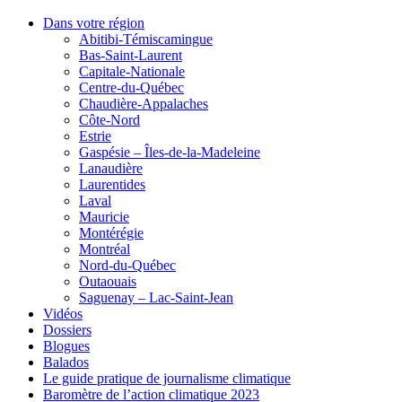
Dans votre région
Abitibi-Témiscamingue
Bas-Saint-Laurent
Capitale-Nationale
Centre-du-Québec
Chaudière-Appalaches
Côte-Nord
Estrie
Gaspésie – Îles-de-la-Madeleine
Lanaudière
Laurentides
Laval
Mauricie
Montérégie
Montréal
Nord-du-Québec
Outaouais
Saguenay – Lac-Saint-Jean
Vidéos
Dossiers
Blogues
Balados
Le guide pratique de journalisme climatique
Baromètre de l’action climatique 2023