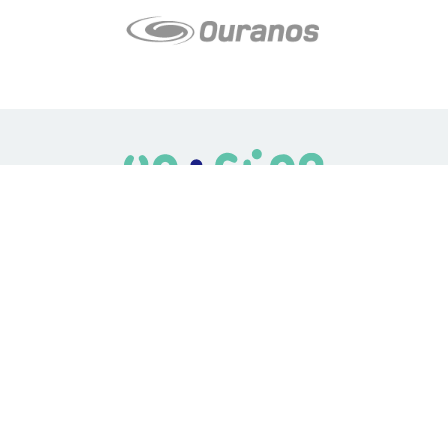
LE média de l'action climatique au Québec. Des histoires
inspirantes, des solutions pratiques, des initiatives originales aux
quatre coins du Québec. Un projet de Futur Simple,
coopérative de solidarité à but non lucratif.
À propos
Notre équipe
Nos partenaires